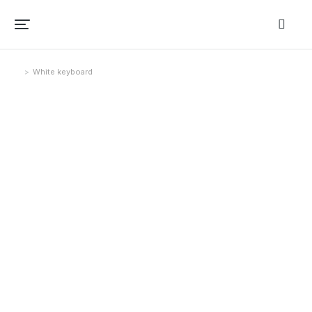
White keyboard
Você está aqui: