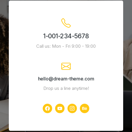
1-001-234-5678
Call us: Mon - Fri 9:00 - 19:00
hello@dream-theme.com
Drop us a line anytime!